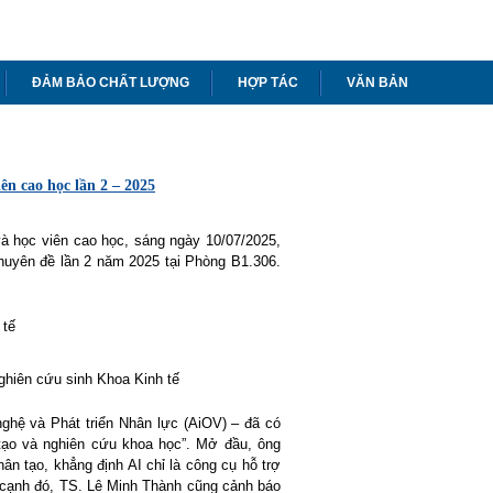
ĐẢM BẢO CHẤT LƯỢNG
HỢP TÁC
VĂN BẢN
ên cao học lần 2 – 2025
và học viên cao học, sáng ngày 10/07/2025,
chuyên đề lần 2 năm 2025 tại Phòng B1.306.
 tế
nghiên cứu sinh Khoa Kinh tế
hệ và Phát triển Nhân lực (AiOV) – đã có
tạo và nghiên cứu khoa học”. Mở đầu, ông
ân tạo, khẳng định AI chỉ là công cụ hỗ trợ
n cạnh đó, TS. Lê Minh Thành cũng cảnh báo