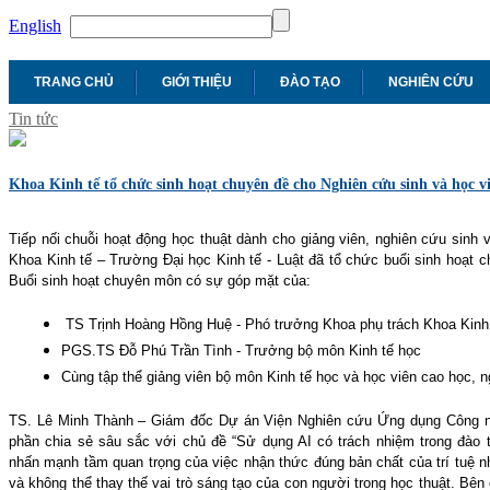
English
TRANG CHỦ
GIỚI THIỆU
ĐÀO TẠO
NGHIÊN CỨU
Tin tức
Khoa Kinh tế tổ chức sinh hoạt chuyên đề cho Nghiên cứu sinh và học vi
Tiếp nối chuỗi hoạt động học thuật dành cho giảng viên, nghiên cứu sinh 
Khoa Kinh tế – Trường Đại học Kinh tế - Luật đã tổ chức buổi sinh hoạt 
Buổi sinh hoạt chuyên môn có sự góp mặt của:
TS Trịnh Hoàng Hồng Huệ - Phó trưởng Khoa phụ trách Khoa Kinh
PGS.TS Đỗ Phú Trần Tình - Trưởng bộ môn Kinh tế học
Cùng tập thể giảng viên bộ môn Kinh tế học và học viên cao học, 
TS. Lê Minh Thành – Giám đốc Dự án Viện Nghiên cứu Ứng dụng Công ng
phần chia sẻ sâu sắc với chủ đề “Sử dụng AI có trách nhiệm trong đào 
nhấn mạnh tầm quan trọng của việc nhận thức đúng bản chất của trí tuệ nh
và không thể thay thế vai trò sáng tạo của con người trong học thuật. Bê